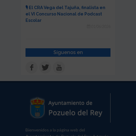
🎙️ El CRA Vega del Tajuña, finalista en
el VI Concurso Nacional de Podcast
Escolar
01/06/2026
Síguenos en
Bienvenidos a la página web del