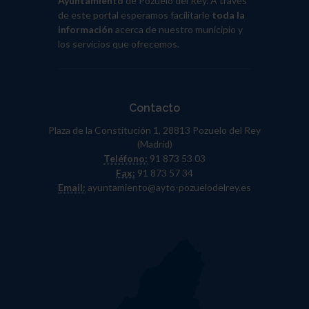
Ayuntamiento
de Pozuelo del Rey. A través
de este portal esperamos facilitarle
toda la
información
acerca de nuestro municipio y
los servicios que ofrecemos.
Contacto
Plaza de la Constitución 1, 28813 Pozuelo del Rey
(Madrid)
Teléfono:
91 873 53 03
Fax:
91 873 57 34
Email:
ayuntamiento@ayto-pozuelodelrey.es