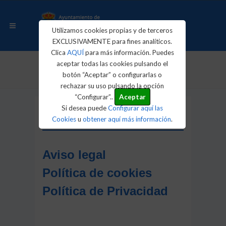
Utilizamos cookies propias y de terceros
EXCLUSIVAMENTE para fines analíticos.
Clica
AQUÍ
para más información. Puedes
aceptar todas las cookies pulsando el
Inicio
Textos legales
botón “Aceptar” o configurarlas o
rechazar su uso pulsando la opción
“Configurar”..
Aceptar
Si desea puede
Configurar aquí las
Textos legales
Cookies
u
obtener aquí más información
.
Aviso legal
Política de cookies
Política de Privacidad