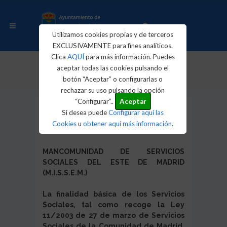
Utilizamos cookies propias y de terceros
EXCLUSIVAMENTE para fines analíticos.
Clica
AQUÍ
para más información. Puedes
aceptar todas las cookies pulsando el
Inicio
Servicios Sociales
botón “Aceptar” o configurarlas o
rechazar su uso pulsando la opción
“Configurar”..
Aceptar
Servicios Sociales
Si desea puede
Configurar aquí las
Cookies
u
obtener aquí más información
.
MANCOMUNIDAD DE SERVICIOS
SOCIALES DEL ESTE DE MADRID
(M.I.S.S.E.M.)
La finalidad básica de los Servicios
Sociales, tal como recoge la Ley
11/2003 de 27 de marzo de Servicios
Sociales de la Comunidad de Madrid,