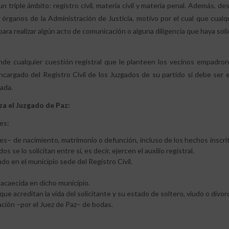
triple ámbito: registro civil, materia civil y materia penal. Además, d
 órganos de la Administración de Justicia, motivo por el cual que cualq
ara realizar algún acto de comunicación o alguna diligencia que haya soli
iende cualquier cuestión registral que le planteen los vecinos empadro
 Encargado del Registro Civil de los Juzgados de su partido si debe ser 
sada.
za el Juzgado de Paz:
tes:
les– de nacimiento, matrimonio o defunción, incluso de los hechos inscri
s se lo solicitan entre sí, es decir, ejercen el auxilio registral.
ado en el municipio sede del Registro Civil.
 acaecida en dicho municipio.
ue acreditan la vida del solicitante y su estado de soltero, viudo o divor
ción –por el Juez de Paz– de bodas.