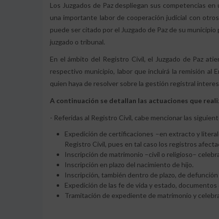
Los Juzgados de Paz despliegan sus competencias en un 
una importante labor de cooperación judicial con otros
puede ser citado por el Juzgado de Paz de su municipio p
juzgado o tribunal.
En el ámbito del Registro Civil, el Juzgado de Paz at
respectivo municipio, labor que incluirá la remisión al
quien haya de resolver sobre la gestión registral intere
A continuación se detallan las actuaciones que reali
- Referidas al Registro Civil, cabe mencionar las siguien
Expedición de certificaciones –en extracto y litera
Registro Civil, pues en tal caso los registros afectado
Inscripción de matrimonio –civil o religioso– celebr
Inscripción en plazo del nacimiento de hijo.
Inscripción, también dentro de plazo, de defunción
Expedición de las fe de vida y estado, documentos q
Tramitación de expediente de matrimonio y celebra