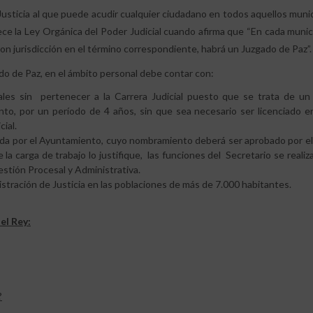
Justicia al que puede acudir cualquier ciudadano en todos aquellos munic
lece la Ley Orgánica del Poder Judicial cuando afirma que “En cada muni
con jurisdicción en el término correspondiente, habrá un Juzgado de Paz”
do de Paz, en el ámbito personal debe contar con:
nales sin pertenecer a la Carrera Judicial puesto que se trata de un
to, por un período de 4 años, sin que sea necesario ser licenciado e
ial.
ada por el Ayuntamiento, cuyo nombramiento deberá ser aprobado por el
 la carga de trabajo lo justifique, las funciones del Secretario se realiz
stión Procesal y Administrativa.
istración de Justicia en las poblaciones de más de 7.000 habitantes.
el Rey:
?