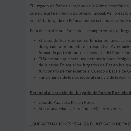
El Juzgado de Paz es el órgano de la Administración de 
que no existe ningún otro órgano judicial. Así lo estab
no exista Juzgado de Primea Instancia e Instrucción, y 
Para desarrollar sus funciones o competencias, el Juzga
El Juez de Paz que ejerce funciones jurisdiccio
designado a propuesta del respectivo Ayuntamien
formando parte durante su mandato del Poder Judic
El Secretario que será una persona idónea design
de Justicia. En aquellos Juzgados de Paz en los que
funcionario perteneciente al Cuerpo o Escala de Ge
Funcionarios de los Cuerpos al servicio de la Admin
Personal al servicio del Juzgado de Paz de Pozuelo d
Juez de Paz: José Martín Pérez
Secretaría: Mónica Fernández-Hijicos Viveros.
¿QUE ACTUACIONES REALIZA EL JUZGADO DE PAZ