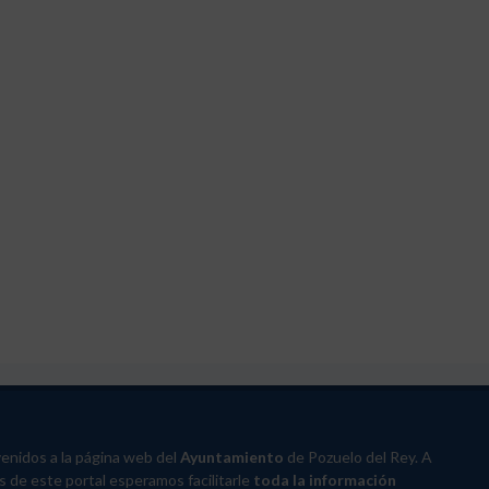
enidos a la página web del
Ayuntamiento
de Pozuelo del Rey. A
s de este portal esperamos facilitarle
toda la información