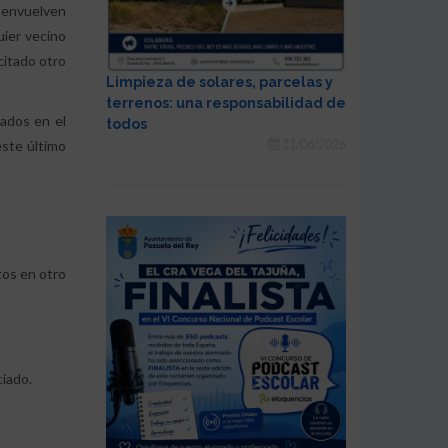
esenvuelven
uier vecino
citado otro
Limpieza de solares, parcelas y
terrenos: una responsabilidad de
nados en el
todos
este último
11/06/2026
tos en otro
ciado.