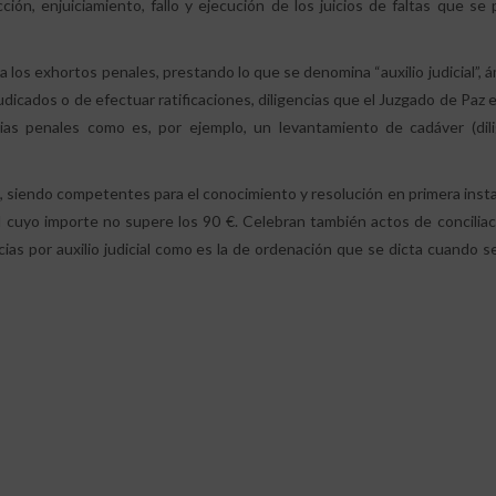
cción, enjuiciamiento, fallo y ejecución de los juicios de faltas que s
a los exhortos penales, prestando lo que se denomina “auxilio judicial”, á
dicados o de efectuar ratificaciones, diligencias que el Juzgado de Paz 
cias penales como es, por ejemplo, un levantamiento de cadáver (dili
ales, siendo competentes para el conocimiento y resolución en primera insta
 cuyo importe no supere los 90 €. Celebran también actos de concilia
cias por auxilio judicial como es la de ordenación que se dicta cuando s