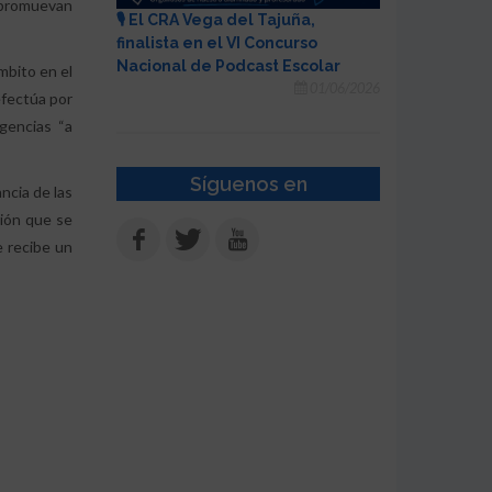
e promuevan
🎙️ El CRA Vega del Tajuña,
finalista en el VI Concurso
Nacional de Podcast Escolar
mbito en el
01/06/2026
efectúa por
gencias “a
Síguenos en
ncia de las
ción que se
e recibe un