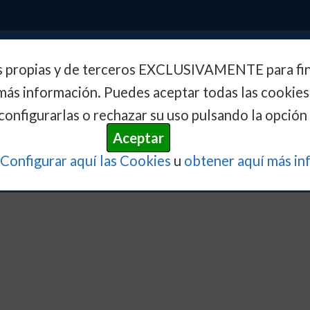
Inicio
Actualidad
Conoce e
s propias y de terceros EXCLUSIVAMENTE para fine
más información. Puedes aceptar todas las cookies
configurarlas o rechazar su uso pulsando la opción 
Aceptar
Configurar aquí las Cookies
u
obtener aquí más in
o Civil