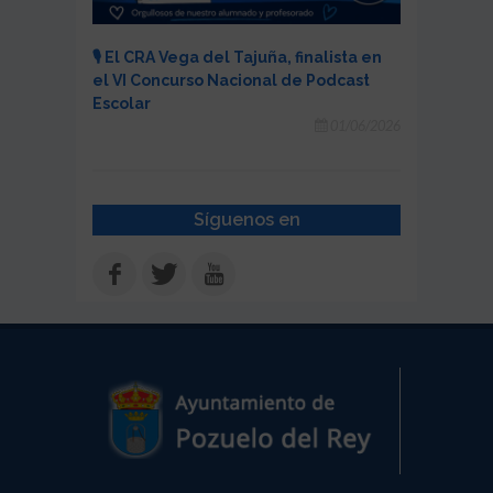
🎙️ El CRA Vega del Tajuña, finalista en
el VI Concurso Nacional de Podcast
Escolar
01/06/2026
Síguenos en