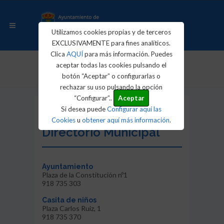
Utilizamos cookies propias y de terceros
EXCLUSIVAMENTE para fines analíticos.
Clica
AQUÍ
para más información. Puedes
aceptar todas las cookies pulsando el
Inicio
Instalaciones y Directorio Municipal
botón “Aceptar” o configurarlas o
rechazar su uso pulsando la opción
“Configurar”..
Aceptar
Si desea puede
Configurar aquí las
Instalaciones y
Cookies
u
obtener aquí más información
.
Directorio Municipal
Ayuntamiento
Plaza de la Constitución nº1
918 735 303
Casita de niños
Plaza Carlos Ruiz, 1
918 735 370