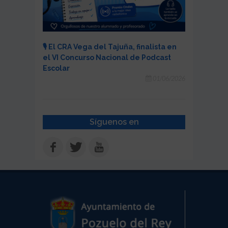
🎙️ El CRA Vega del Tajuña, finalista en
el VI Concurso Nacional de Podcast
Escolar
01/06/2026
Síguenos en