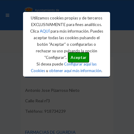
Utilizamos cookies propias y de terceros
EXCLUSIVAMENTE para fines analíticos.
Clica
AQUÍ
para más información. Puedes
aceptar todas las cookies pulsando el
Inicio
Farmacias
botón “Aceptar” o configurarlas o
rechazar su uso pulsando la opción
“Configurar”..
Aceptar
Si desea puede
Configurar aquí las
Farmacias
Cookies
u
obtener aquí más información
.
Antonio Jose Pizarroso Nieto
Calle Real nº3
Teléfono: 918734239
FARMACIAS DE GUARDIA