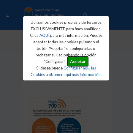
Utilizamos cookies propias y de terceros
EXCLUSIVAMENTE para fines analíticos.
Clica
AQUÍ
para más información. Puedes
aceptar todas las cookies pulsando el
Inicio
Actualidad
Noticias
Llega700
botón “Aceptar” o configurarlas o
rechazar su uso pulsando la opción
“Configurar”..
Aceptar
Llega700
Si desea puede
Configurar aquí las
Cookies
u
obtener aquí más información
.
05/02/2025
Categoría: Noticias