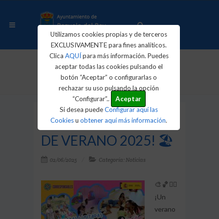
Utilizamos cookies propias y de terceros
EXCLUSIVAMENTE para fines analíticos.
Clica
AQUÍ
para más información. Puedes
aceptar todas las cookies pulsando el
Inicio
Actualidad
Noticias
botón “Aceptar” o configurarlas o
🌞 ¡CAMPAMENTO DE VERANO 2025! 🏖️
rechazar su uso pulsando la opción
“Configurar”..
Aceptar
Si desea puede
Configurar aquí las
🌞 ¡CAMPAMENTO
Cookies
u
obtener aquí más información
.
DE VERANO 2025! 🏖️
02/06/2025
Categoría: Noticias
🎨🏀🏊‍♂️
¡Un
verano