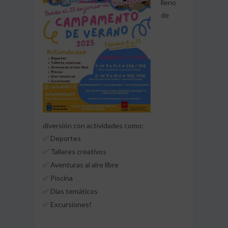
lleno
de
diversión con actividades como:
Deportes
✅
Talleres creativos
✅
Aventuras al aire libre
✅
Piscina
✅
Días temáticos
✅
Excursiones!
✅