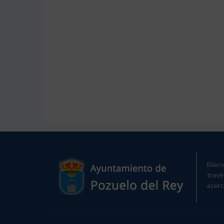
Bienv
travé
acerc