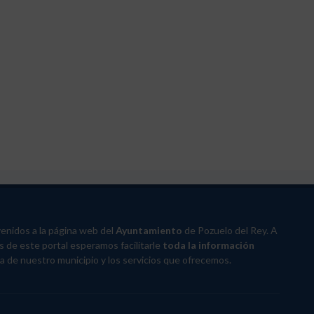
enidos a la página web del
Ayuntamiento
de Pozuelo del Rey. A
s de este portal esperamos facilitarle
toda la información
a de nuestro municipio y los servicios que ofrecemos.