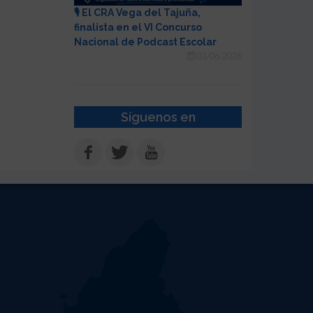
🎙️ El CRA Vega del Tajuña,
finalista en el VI Concurso
Nacional de Podcast Escolar
01/06/2026
Síguenos en