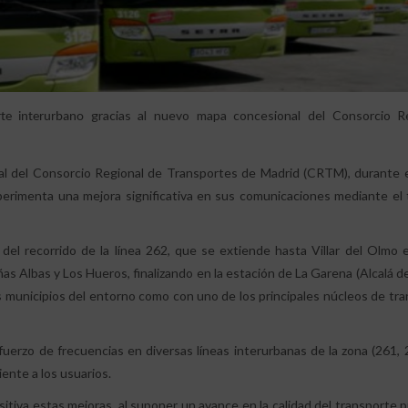
gracias al nuevo mapa concesional del Consorcio R
te interurbano
nal del Consorcio Regional de Transportes de Madrid (CRTM), durante 
erimenta una mejora significativa en sus comunicaciones mediante el 
 del recorrido de la línea 262, que se extiende hasta Villar del Olmo 
as Albas y Los Hueros, finalizando en la estación de La Garena (Alcalá d
os municipios del entorno como con uno de los principales núcleos de tr
erzo de frecuencias en diversas líneas interurbanas de la zona (261, 
iente a los usuarios.
tiva estas mejoras, al suponer un avance en la calidad del transporte p