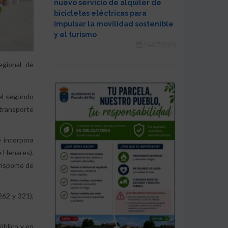
nuevo servicio de alquiler de
bicicletas eléctricas para
impulsar la movilidad sostenible
y el turismo
14/07/2026
egional de
el segundo
transporte
e incorpora
e Henares).
ansporte de
262 y 321),
úblico y en