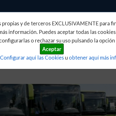
s propias y de terceros EXCLUSIVAMENTE para fine
Inicio
Actualidad
Conoce e
más información. Puedes aceptar todas las cookies
configurarlas o rechazar su uso pulsando la opción 
conexiones...
Aceptar
Configurar aquí las Cookies
u
obtener aquí más in
s conexiones de transporte interurb