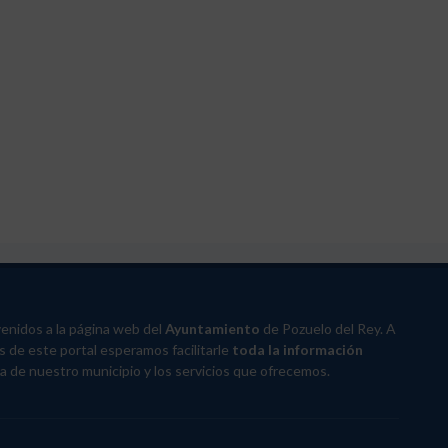
enidos a la página web del
Ayuntamiento
de Pozuelo del Rey. A
s de este portal esperamos facilitarle
toda la información
a de nuestro municipio y los servicios que ofrecemos.