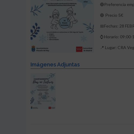
Preferencia emp
🔵
🔵 Precio 5€
Fechas: 28 FE
📅
Horario: 09:00-
⌚
Lugar: CRA Veg
📍
Imágenes Adjuntas