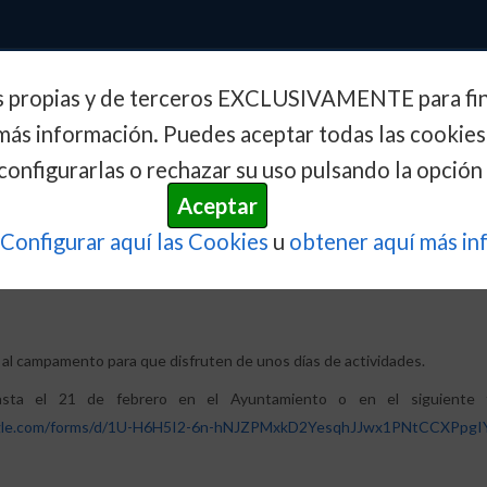
s propias y de terceros EXCLUSIVAMENTE para fine
Inicio
Actualidad
Conoce e
más información. Puedes aceptar todas las cookies
configurarlas o rechazar su uso pulsando la opción 
VOS 28 FEBRERO...
Aceptar
Configurar aquí las Cookies
u
obtener aquí más in
CTIVOS 28 FEBRERO Y 03 DE MAR
 al campamento para que disfruten de unos días de actividades.
hasta el 21 de febrero en el Ayuntamiento o en el siguiente f
ogle.com/forms/d/1U-H6H5I2-6n-hNJZPMxkD2YesqhJJwx1PNtCCXPpgIY