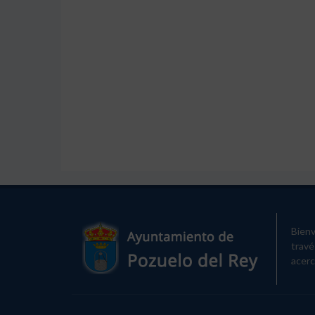
Bienv
travé
acerc