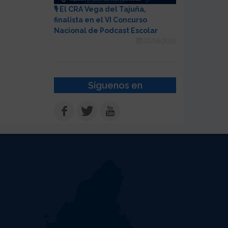
🎙️ El CRA Vega del Tajuña,
finalista en el VI Concurso
Nacional de Podcast Escolar
01/06/2026
Síguenos en