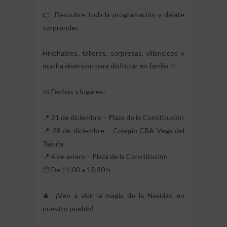
Descubre toda la programación y déjate
👉
sorprender.
Hinchables, talleres, sorpresas, villancicos y
mucha diversión para disfrutar en familia
✨
Fechas y lugares:
📅
21 de diciembre – Plaza de la Constitución
📍
28 de diciembre – Colegio CRA Vega del
📍
Tajuña
4 de enero – Plaza de la Constitución
📍
De 11:00 a 13:30 h
🕚
¡Ven a vivir la magia de la Navidad en
🎄
nuestro pueblo!