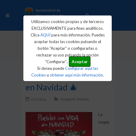
Utilizamos cookies propias y de terceros
EXCLUSIVAMENTE para fines analíticos.
Clica
AQUÍ
para más información. Puedes
aceptar todas las cookies pulsando el
Inicio
Actualidad
Noticias
botón “Aceptar” o configurarlas o
🎄 Pueblos con VIDA en Navidad 🎄
rechazar su uso pulsando la opción
“Configurar”..
Aceptar
Si desea puede
Configurar aquí las
🎄 Pueblos con VIDA
Cookies
u
obtener aquí más información
.
en Navidad 🎄
17/12/2025
Categoría: Noticias
La
magia