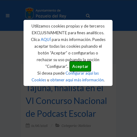
Utilizamos cookies propias y de terceros
EXCLUSIVAMENTE para fines analíticos.
Clica
AQUÍ
para más información. Puedes
Inicio
Actualidad
Noticias
aceptar todas las cookies pulsando el
🎙️ El CRA Vega del Tajuña, finalista...
botón “Aceptar” o configurarlas o
rechazar su uso pulsando la opción
“Configurar”..
Aceptar
🎙️ El CRA Vega del
Si desea puede
Configurar aquí las
Cookies
u
obtener aquí más información
.
Tajuña, finalista en el
VI Concurso Nacional
de Podcast Escolar
01/06/2026
Categoría: Noticias