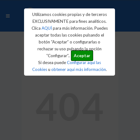
Utilizamos cookies propias y de terceros
EXCLUSIVAMENTE para fines analíticos.
Clica
AQUÍ
para más información. Puedes
aceptar todas las cookies pulsando el
botón “Aceptar” o configurarlas o
rechazar su uso pulsando la opción
Ooopps.! Ha ocurrido un
“Configurar”..
Aceptar
Si desea puede
Configurar aquí las
error.
Cookies
u
obtener aquí más información
.
404