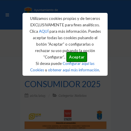
Utilizamos cookies propias y de terceros
EXCLUSIVAMENTE para fines analíticos.
Clica
AQUÍ
para más información. Puedes
aceptar todas las cookies pulsando el
Inicio
Actualidad
Noticias
botón “Aceptar” o configurarlas o
ATENCIÓN AL CONSUMIDOR 2025
rechazar su uso pulsando la opción
“Configurar”..
Aceptar
Si desea puede
Configurar aquí las
ATENCIÓN AL
Cookies
u
obtener aquí más información
.
CONSUMIDOR 2025
20/01/2025
Categoría: Noticias